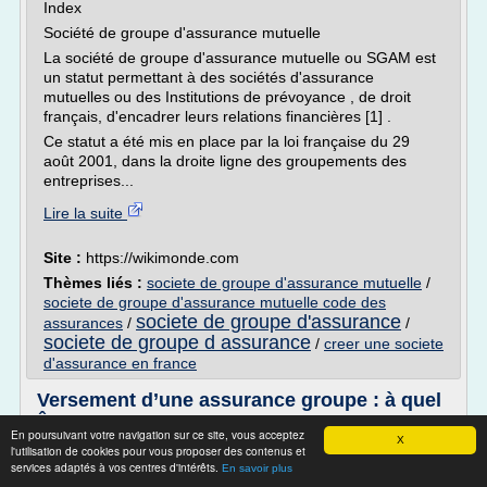
Index
Société de groupe d'assurance mutuelle
La société de groupe d'assurance mutuelle ou SGAM est
un statut permettant à des sociétés d'assurance
mutuelles ou des Institutions de prévoyance , de droit
français, d'encadrer leurs relations financières [1] .
Ce statut a été mis en place par la loi française du 29
août 2001, dans la droite ligne des groupements des
entreprises...
Lire la suite
Site :
https://wikimonde.com
Thèmes liés :
societe de groupe d'assurance mutuelle
/
societe de groupe d'assurance mutuelle code des
societe de groupe d'assurance
assurances
/
/
societe de groupe d assurance
/
creer une societe
d'assurance en france
Versement d’une assurance groupe : à quel
âge ...
En poursuivant votre navigation sur ce site, vous acceptez
X
Accueil » Conseil : Versement d'une assurance groupe : à
l'utilisation de cookies pour vous proposer des contenus et
services adaptés à vos centres d'intérêts.
quel âge ?
En savoir plus