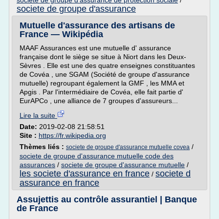
societe de groupe d'assurance de protection sociale
/
societe de groupe d'assurance
Mutuelle d'assurance des artisans de
France — Wikipédia
MAAF Assurances est une mutuelle d' assurance
française dont le siège se situe à Niort dans les Deux-
Sèvres . Elle est une des quatre enseignes constituantes
de Covéa , une SGAM (Société de groupe d'assurance
mutuelle) regroupant également la GMF , les MMA et
Apgis . Par l'intermédiaire de Covéa, elle fait partie d'
EurAPCo , une alliance de 7 groupes d'assureurs...
Lire la suite
Date:
2019-02-08 21:58:51
Site :
https://fr.wikipedia.org
Thèmes liés :
/
societe de groupe d'assurance mutuelle covea
societe de groupe d'assurance mutuelle code des
assurances
/
societe de groupe d'assurance mutuelle
/
les societe d'assurance en france
societe d
/
assurance en france
Assujettis au contrôle assurantiel | Banque
de France