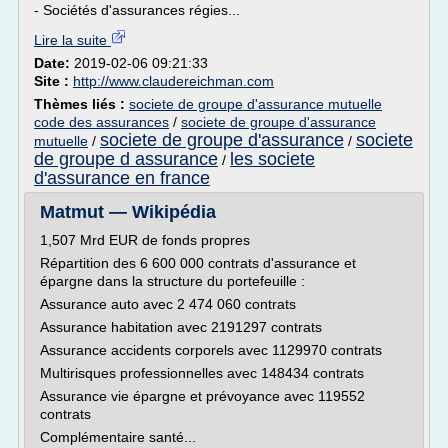
- Sociétés d'assurances régies...
Lire la suite
Date:
2019-02-06 09:21:33
Site :
http://www.claudereichman.com
Thèmes liés :
societe de groupe d'assurance mutuelle
code des assurances
/
societe de groupe d'assurance
societe de groupe d'assurance
societe
mutuelle
/
/
de groupe d assurance
les societe
/
d'assurance en france
Matmut — Wikipédia
1,507 Mrd EUR de fonds propres
Répartition des 6 600 000 contrats d'assurance et
épargne dans la structure du portefeuille :
Assurance auto avec 2 474 060 contrats
Assurance habitation avec 2191297 contrats
Assurance accidents corporels avec 1129970 contrats
Multirisques professionnelles avec 148434 contrats
Assurance vie épargne et prévoyance avec 119552
contrats
Complémentaire santé...