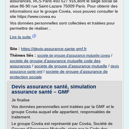
assurances, RCS Paris 450 527 916,dont le siège social se
situe 86-90 rue Saint-Lazare 75009 Paris. Pour obtenir des
informations sur le groupe Covéa, vous pouvez consulter le
site https://www.covea.eu
Vos données personnelles sont collectées et traitées pour
permettre de réaliser...
Lire la suite
Site :
https://devis-assurance-sante.gmf.fr
Thèmes liés :
/
societe de groupe d'assurance mutuelle covea
societe de groupe d'assurance mutuelle code des
assurances
/
societe de groupe d'assurance mutuelle
/
devis
/
societe de groupe d'assurance de
assurance sante gmf
protection sociale
Devis assurance santé, simulation
assurance santé – GMF
Je finalise
Vos données personnelles sont traitées par la GMF et le
groupe Covéa auquel elle appartient, responsables de
traitement.
Le groupe Covéa est représenté par Covéa, Société de
Groupe d'Assurance Mutuelle, régie par le Code des