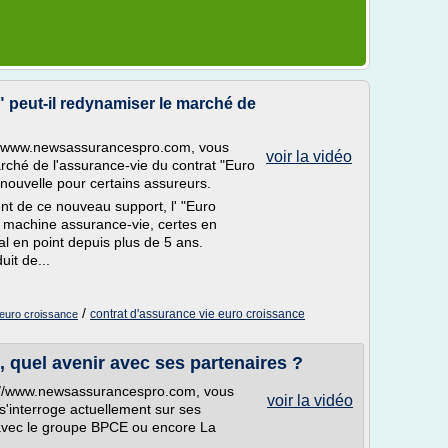
 peut-il redynamiser le marché de
://www.newsassurancespro.com, vous
voir la vidéo
arché de l'assurance-vie du contrat "Euro
nouvelle pour certains assureurs.
ent de ce nouveau support, l' "Euro
a machine assurance-vie, certes en
l en point depuis plus de 5 ans.
it de...
/
contrat d'assurance vie euro croissance
 euro croissance
 quel avenir avec ses partenaires ?
p://www.newsassurancespro.com, vous
voir la vidéo
'interroge actuellement sur ses
n avec le groupe BPCE ou encore La