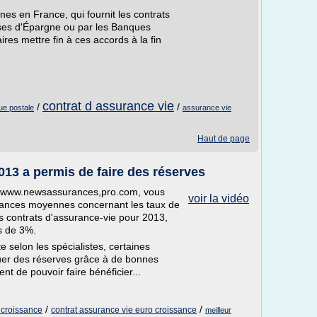
nes en France, qui fournit les contrats
sses d'Épargne ou par les Banques
ires mettre fin à ces accords à la fin
contrat d assurance vie
/
/
ue postale
assurance vie
Haut de page
013 a permis de faire des réserves
://www.newsassurances,pro.com, vous
voir la vidéo
ndances moyennes concernant les taux de
s contrats d'assurance-vie pour 2013,
rs de 3%.
 selon les spécialistes, certaines
uer des réserves grâce à de bonnes
t de pouvoir faire bénéficier...
/
/
 croissance
contrat assurance vie euro croissance
meilleur