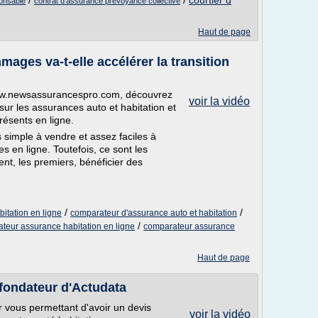
/
/
courtier d
ponsable
contrat d'assurance prevoyance collective
Haut de page
ages va-t-elle accélérer la transition
www.newsassurancespro.com, découvrez
voir la vidéo
sur les assurances auto et habitation et
résents en ligne.
s simple à vendre et assez faciles à
s en ligne. Toutefois, ce sont les
nt, les premiers, bénéficier des
/
/
itation en ligne
comparateur d'assurance auto et habitation
/
teur assurance habitation en ligne
comparateur assurance
Haut de page
 fondateur d'Actudata
fr vous permettant d'avoir un devis
voir la vidéo