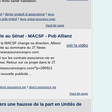
o moto santé habitation.
/
devis gratuit d assurance
/
it
devis
/
 auto gratuit
devis gratuit assurance moto
Haut de page
vie au Sénat - MACSF - Pub Allianz
 la MACSF change sa direction, Allianz
voir la vidéo
cité au sommaire du JT News
w.newsassurancespro.com.
i sur les contrats assurance-vie en
ai. Retour sur ce projet dans le JT.
w.newsassurancespro.com/?p=280921
ouvelle publicité....
/
devis assurance vie
direct assurance vie
Haut de page
ers une hausse de la part en Unités de