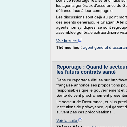
Dans ce reportage réalisé et diffusé s
les agents généraux d'assurance de G
défiance face à leur compagnie.
Les discussions sont déjà au point mor
des agents généraux, le Snagan. A tel po
agents non syndiqués, se sont regroupés
assemblée générale extraordinaire visant
Voir la suite
Thèmes liés :
agent general d assura
Reportage : Quand le secteur
les futurs contrats santé
Dans ce reportage diffusé sur http://
française annonce ses propositions pour
responsables que le gouvernement et pl
Santé doivent prochainement présenter
Le secteur de l'assurance, et plus préc
institutions de prévoyance, qui gèrent 
suivent pas ces préconisations...
Voir la suite