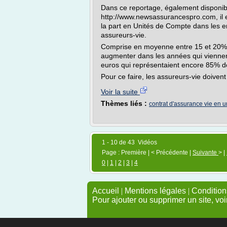
Dans ce reportage, également disponib
http://www.newsassurancespro.com, il e
la part en Unités de Compte dans les e
assureurs-vie.
Comprise en moyenne entre 15 et 20% e
augmenter dans les années qui viennen
euros qui représentaient encore 85% 
Pour ce faire, les assureurs-vie doiven
Voir la suite
Thèmes liés :
contrat d'assurance vie en 
1 - 10 de 43 Vidéos
Page : Première | < Précédente |
Suivante
> |
0
|
1
|
2
|
3
|
4
Accueil
|
Mentions légales
|
Conditions
Pour ajouter ou supprimer un site, voi