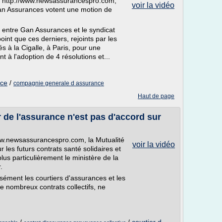
ur http://www.newsassurancespro.com,
voir la vidéo
an Assurances votent une motion de
t entre Gan Assurances et le syndicat
int que ces derniers, rejoints par les
 à la Cigalle, à Paris, pour une
 à l'adoption de 4 résolutions et...
nce
/
compagnie generale d assurance
Haut de page
 de l'assurance n'est pas d'accord sur
www.newsassurancespro.com, la Mutualité
voir la vidéo
 les futurs contrats santé solidaires et
us particulièrement le ministère de la
.
isément les courtiers d'assurances et les
de nombreux contrats collectifs, ne