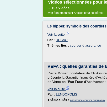
Vidéos sélectionnées pour le
167 Vidéos
→
Voir également
691 Articles
pour ce thème
Le bipper, symbole des courtier
Voir la suite
Par :
RCCAQ
Thèmes liés :
courtier d assurance
VEFA : quelles garanties de la
Pierre Moisan, fondateur de CR Assuran
présente la Garantie financière d’Ach
en Vente en l’État Futur d’Achèvement
Voir la suite
Par :
LENDOPOLIS
Thèmes liés :
assurance courtier en travaux