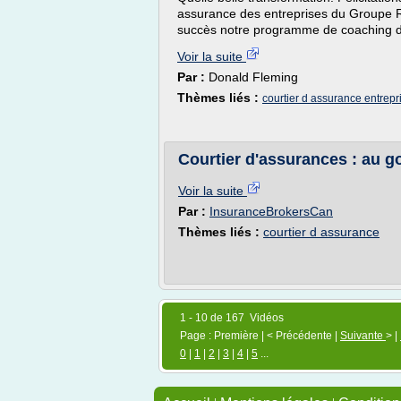
assurance des entreprises du Groupe R
succès notre programme de coaching d
Voir la suite
Par :
Donald Fleming
Thèmes liés :
courtier d assurance entrepr
Courtier d'assurances : au go
Voir la suite
Par :
InsuranceBrokersCan
Thèmes liés :
courtier d assurance
1 - 10 de 167 Vidéos
Page : Première | < Précédente |
Suivante
> |
0
|
1
|
2
|
3
|
4
|
5
...