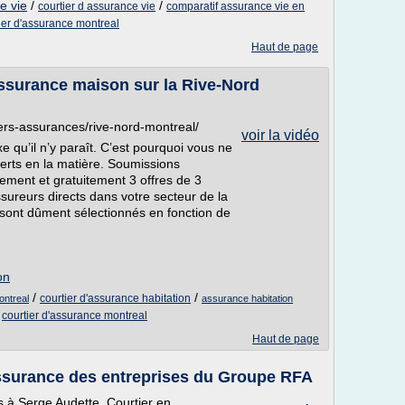
e vie
/
/
courtier d assurance vie
comparatif assurance vie en
ier d'assurance montreal
Haut de page
ssurance maison sur la Rive-Nord
ers-assurances/rive-nord-montreal/
voir la vidéo
e qu’il n’y paraît. C’est pourquoi vous ne
perts en la matière. Soumissions
ement et gratuitement 3 offres de 3
sureurs directs dans votre secteur de la
 sont dûment sélectionnés en fonction de
on
/
/
courtier d'assurance habitation
ontreal
assurance habitation
/
courtier d'assurance montreal
Haut de page
assurance des entreprises du Groupe RFA
ns à Serge Audette, Courtier en