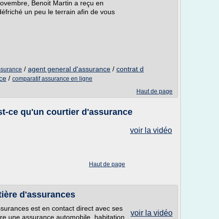
novembre, Benoit Martin a reçu en
friché un peu le terrain afin de vous
/
agent general d'assurance
/
contrat d
ssurance
ce
/
comparatif assurance en ligne
Haut de page
st-ce qu'un courtier d'assurance
voir la vidéo
Haut de page
tière d'assurances
assurances est en contact direct avec ses
voir la vidéo
rire une assurance automobile, habitation