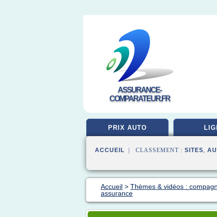
ASSURANCE-
COMPARATEUR.FR
PRIX AUTO
LIG
ACCUEIL
| CLASSEMENT :
SITES
,
AU
Accueil
>
Thèmes & vidéos : compagn
assurance