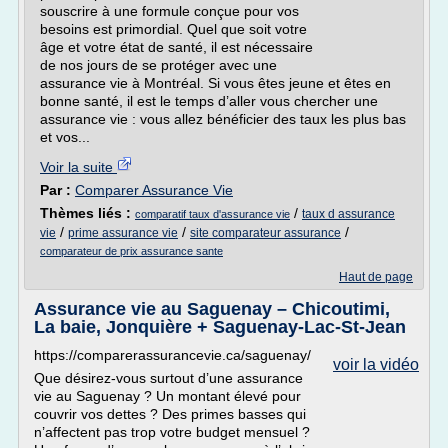
souscrire à une formule conçue pour vos
besoins est primordial. Quel que soit votre
âge et votre état de santé, il est nécessaire
de nos jours de se protéger avec une
assurance vie à Montréal. Si vous êtes jeune et êtes en
bonne santé, il est le temps d’aller vous chercher une
assurance vie : vous allez bénéficier des taux les plus bas
et vos...
Voir la suite
Par :
Comparer Assurance Vie
Thèmes liés :
/
taux d assurance
comparatif taux d'assurance vie
/
/
/
vie
prime assurance vie
site comparateur assurance
comparateur de prix assurance sante
Haut de page
Assurance vie au Saguenay – Chicoutimi,
La baie, Jonquière + Saguenay-Lac-St-Jean
https://comparerassurancevie.ca/saguenay/
voir la vidéo
Que désirez-vous surtout d’une assurance
vie au Saguenay ? Un montant élevé pour
couvrir vos dettes ? Des primes basses qui
n’affectent pas trop votre budget mensuel ?