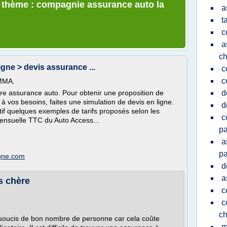
e thème : compagnie assurance auto la
a
t
c
a
ch
ligne > devis assurance ...
c
c
 MMA.
otre assurance auto. Pour obtenir une proposition de
d
à vos besoins, faites une simulation de devis en ligne.
d
catif quelques exemples de tarifs proposés selon les
c
mensuelle TTC du Auto Access...
pa
a
pa
igne.com
d
a
s chère
c
c
ch
 soucis de bon nombre de personne car cela coûte
m