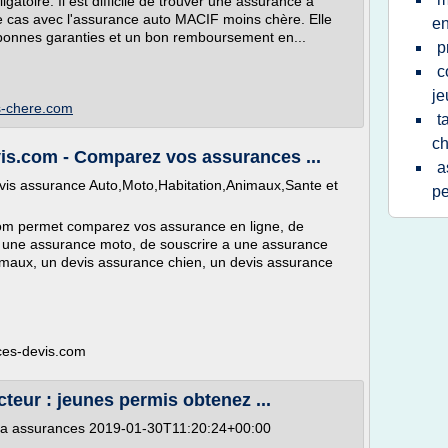
gatoire. Il est difficile de trouver une assurance à
 le cas avec l'assurance auto MACIF moins chère. Elle
e
 bonnes garanties et un bon remboursement en...
p
c
je
s-chere.com
t
ch
s.com - Comparez vos assurances ...
a
is assurance Auto,Moto,Habitation,Animaux,Sante et
pe
om permet comparez vos assurance en ligne, de
r une assurance moto, de souscrire a une assurance
imaux, un devis assurance chien, un devis assurance
.
ces-devis.com
eur : jeunes permis obtenez ...
da assurances 2019-01-30T11:20:24+00:00