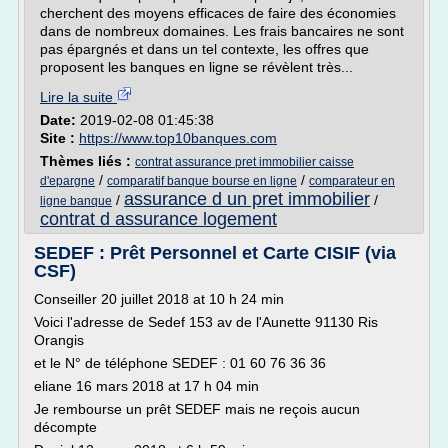
cherchent des moyens efficaces de faire des économies
dans de nombreux domaines. Les frais bancaires ne sont
pas épargnés et dans un tel contexte, les offres que
proposent les banques en ligne se révèlent très...
Lire la suite
Date:
2019-02-08 01:45:38
Site :
https://www.top10banques.com
Thèmes liés :
contrat assurance pret immobilier caisse
/
/
d'epargne
comparatif banque bourse en ligne
comparateur en
assurance d un pret immobilier
/
/
ligne banque
contrat d assurance logement
SEDEF : Prêt Personnel et Carte CISIF (via
CSF)
Conseiller 20 juillet 2018 at 10 h 24 min
Voici l'adresse de Sedef 153 av de l'Aunette 91130 Ris
Orangis
et le N° de téléphone SEDEF : 01 60 76 36 36
eliane 16 mars 2018 at 17 h 04 min
Je rembourse un prêt SEDEF mais ne reçois aucun
décompte