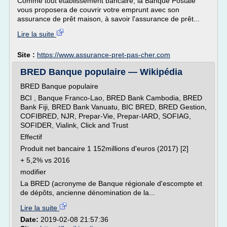
Comme tout établissement bancaire, la Banque Postale
vous proposera de couvrir votre emprunt avec son
assurance de prêt maison, à savoir l'assurance de prêt...
Lire la suite
Site :
https://www.assurance-pret-pas-cher.com
BRED Banque populaire — Wikipédia
BRED Banque populaire
BCI , Banque Franco-Lao, BRED Bank Cambodia, BRED
Bank Fiji, BRED Bank Vanuatu, BIC BRED, BRED Gestion,
COFIBRED, NJR, Prepar-Vie, Prepar-IARD, SOFIAG,
SOFIDER, Vialink, Click and Trust
Effectif
Produit net bancaire 1 152millions d'euros (2017) [2]
+ 5,2% vs 2016
modifier
La BRED (acronyme de Banque régionale d'escompte et
de dépôts, ancienne dénomination de la...
Lire la suite
Date:
2019-02-08 21:57:36