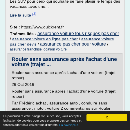
Les SUV pour ceux qui souhaite se faire plaisir le temps des
vacances avec une...
Lire la suite
Site :
https://www.quickrent.fr
assurance voiture tous risques pas cher
Thèmes liés :
/
assurance voiture en ligne pas cher
/
assurance voiture
assurance pas cher pour voiture
pas cher devis
/
/
assurance franchise location voiture
Rouler sans assurance après l'achat d'une
voiture (trajet ...
Rouler sans assurance après l'achat d'une voiture (trajet
retour)
26 Oct 2016
Rouler sans assurance après l'achat d'une voiture (trajet
retour)
Par Frédéric achat , assurance auto , conduire sans
assurance , moto , voiture 2 commentaires sur Rouler
sans assurance après l'achat d'une voiture (trajet retour)
En poursuivant votre navigation sur ce site, vous acceptez
X
Mis à jour le 21/01/2019.
l'utilisation de cookies pour vous proposer des contenus et
services adaptés à vos centres d'intérêts.
En savoir plus
Question récurrente en matière d' assurance auto au...