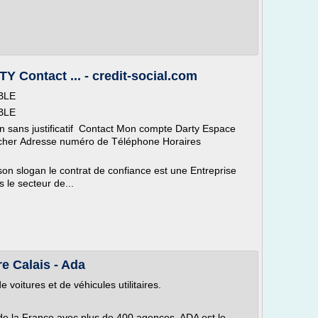
ontact ... - credit-social.com
BLE
BLE
ns justificatif Contact Mon compte Darty Espace
s cher Adresse numéro de Téléphone Horaires
 slogan le contrat de confiance est une Entreprise
 le secteur de...
re Calais - Ada
oitures et de véhicules utilitaires.
de la France avec plus de 400 agences, ADA est le