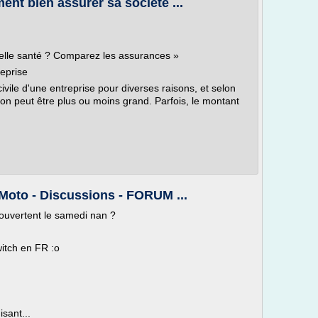
nt bien assurer sa société ...
elle santé ? Comparez les assurances »
reprise
civile d'une entreprise pour diverses raisons, et selon
ion peut être plus ou moins grand. Parfois, le montant
 Moto - Discussions - FORUM ...
 ouvertent le samedi nan ?
witch en FR :o
sant...