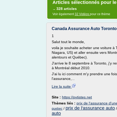
Articles sélectionnés pour l
328 articles
→
Voir également
32 Vidéos
pour ce thème
Canada Assurance Auto Toronto 
1
Salut tout le monde,
voila je souhaite acheter une voiture à 
Niagara, US) et aller ensuite vers Montr
alentours et Québec).
J'arrive le 8 septembre à Toronto, j'y re
à Montréal début 2010.
J'ai lu ici comment m'y prendre une foi
l'assurance,...
Lire la suite
Site :
https://pvtistes.net
Thèmes liés :
prix de l'assurance d'un
prix de l'assurance auto
/
quebec
auto