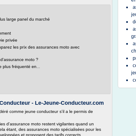
a
je
plus large panel du marché
d
a
gement
gr
ie privée
a
mparez les prix des assurances moto avec
ch
p
 d'assurance moto ?
c
e plus fréquenté en...
je
c
Conducteur - Le-Jeune-Conducteur.com
déré comme jeune conducteur s'il a le permis de
ies d'assurance moto restent vigilantes quand un
ela étant, des assurances moto spécialisées pour les
eloppées et proposent des tarifs corrects.