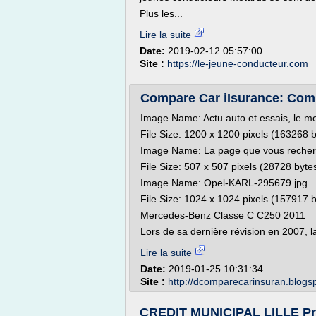
Plus les...
Lire la suite
Date:
2019-02-12 05:57:00
Site :
https://le-jeune-conducteur.com
Compare Car iIsurance: Comp
Image Name: Actu auto et essais, le mei
File Size: 1200 x 1200 pixels (163268 
Image Name: La page que vous recherc
File Size: 507 x 507 pixels (28728 byte
Image Name: Opel-KARL-295679.jpg
File Size: 1024 x 1024 pixels (157917 
Mercedes-Benz Classe C C250 2011
Lors de sa dernière révision en 2007, l
Lire la suite
Date:
2019-01-25 10:31:34
Site :
http://dcomparecarinsuran.blogs
CREDIT MUNICIPAL LILLE Prêt