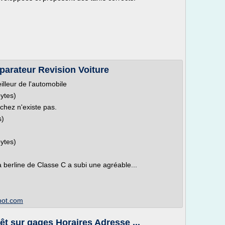
arateur Revision Voiture
lleur de l'automobile
bytes)
hez n'existe pas.
s)
bytes)
a berline de Classe C a subi une agréable...
pot.com
 sur gages Horaires Adresse ...