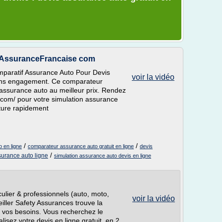
nAssuranceFrancaise com
paratif Assurance Auto Pour Devis
voir la vidéo
 sans engagement. Ce comparateur
assurance auto au meilleur prix. Rendez
.com/ pour votre simulation assurance
iture rapidement
/
/
 en ligne
comparateur assurance auto gratuit en ligne
devis
/
urance auto ligne
simulation assurance auto devis en ligne
culier & professionnels (auto, moto,
voir la vidéo
seiller Safety Assurances trouve la
et vos besoins. Vous recherchez le
lisez votre devis en ligne gratuit, en 2