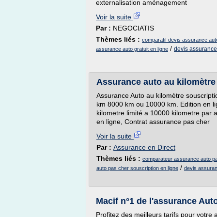
externalisation aménagement
Voir la suite
Par :
NEGOCIATIS
Thèmes liés :
comparatif devis assurance auto
/
devis assurance 
assurance auto gratuit en ligne
Assurance auto au kilomètre
Assurance Auto au kilomètre souscripti
km 8000 km ou 10000 km. Edition en li
kilometre limité a 10000 kilometre par 
en ligne, Contrat assurance pas cher
Voir la suite
Par :
Assurance en Direct
Thèmes liés :
comparateur assurance auto pa
/
auto pas cher souscription en ligne
devis assuranc
Macif n°1 de l'assurance Aut
Profitez des meilleurs tarifs pour votre