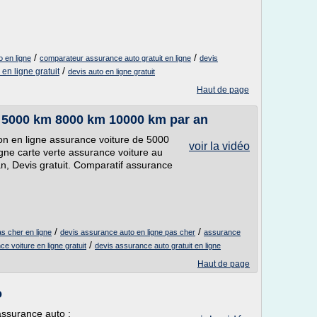
/
/
 en ligne
comparateur assurance auto gratuit en ligne
devis
/
en ligne gratuit
devis auto en ligne gratuit
Haut de page
 5000 km 8000 km 10000 km par an
on en ligne assurance voiture de 5000
voir la vidéo
gne carte verte assurance voiture au
an, Devis gratuit. Comparatif assurance
/
/
s cher en ligne
devis assurance auto en ligne pas cher
assurance
/
e voiture en ligne gratuit
devis assurance auto gratuit en ligne
Haut de page
o
 assurance auto :