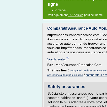
ligne
7 Vidéos
→
Voir également
155 Articles
pour ce thème
Comparatif Assurance Auto Mo
http://monassurancefrancaise.com/ Com
Assurance voiture en ligne gratuit et
assurance auto permet de trouver une 
vous sur http://monassurancefrancaise
auto et obtenir vos devis assurance vo
Voir la suite
Par :
MonAssuranceFrancaise.Com
Thèmes liés :
comparatif devis assurance auto
/
comparateur ass
assurance auto gratuit en ligne
Safety assurances
Spécialiste en assurances pour le parti
scooter, habitation, santé..), votre con
solution la plus adaptée à votre profil 
meilleur tarif pour votre assurance? Réa