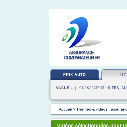
ASSURANCE-
COMPARATEUR.FR
PRIX AUTO
LI
ACCUEIL
| CLASSEMENT :
SITES
,
AU
Accueil
>
Thèmes & vidéos : assuranc
Vidéos sélectionnées pour le