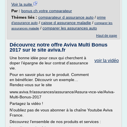
Voir la suite
Par :
bonus ch votre comparateur
Thèmes liés :
comparateur d assurance auto
/
prime
/
caisse d assurance maladie
/
d'assurance auto
comparer les
/
comparer les assurances auto
assurances maladie
Haut de page
Découvrez notre offre Aviva Multi Bonus
2017 sur le site aviva.fr
Une bonne idée pour ceux qui cherchent à
voir la vidéo
doper l’épargne de leur contrat d'assurance
vie.
Pour en savoir plus sur le produit. Comment
en bénéficier. Découvrir un exemple…
Rendez-vous sur le site
www.aviva.fr/assurances/assurance/Assura¬nce-vie/Aviva-
Multi-Bonus-2017
Partagez la vidéo !
N'oubliez pas de vous abonner à la chaîne Youtube Aviva
France.
Découvrez l'ensemble de nos produits et services :