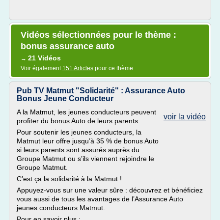
Vidéos sélectionnées pour le thème :
bonus assurance auto
21 Vidéos
→
Voir également
151 Articles
pour ce thème
Pub TV Matmut "Solidarité" : Assurance Auto
Bonus Jeune Conducteur
A la Matmut, les jeunes conducteurs peuvent
voir la vidéo
profiter du bonus Auto de leurs parents.
Pour soutenir les jeunes conducteurs, la
Matmut leur offre jusqu’à 35 % de bonus Auto
si leurs parents sont assurés auprès du
Groupe Matmut ou s’ils viennent rejoindre le
Groupe Matmut.
C’est ça la solidarité à la Matmut !
Appuyez-vous sur une valeur sûre : découvrez et bénéficiez
vous aussi de tous les avantages de l’Assurance Auto
jeunes conducteurs Matmut.
Pour en savoir plus :...