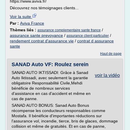
https://www.aviva.fr/
Découvrez nos témoignages clients...
Voir la suite
Par :
Aviva France
Thèmes liés :
/
assurance complementaire sante france
assurance sante prevoyance
/
/
assurance client particulier
rendement contrat d'assurance vie
/
contrat d assurance
sante
Haut de page
SANAD Auto VF: Roulez serein
SANAD AUTO IKTISSADI: Grâce à Sanad
voir la vidéo
Auto Iktissadi, avec seulement la garantie
obligatoire Responsabilité Civile,Mehdi
bénéficie de nombreux services
d'assistance en cas d'accident et même en
cas de panne.
SANAD AUTO BONUS: Sanad Auto Bonus
récompense les conducteurs responsables comme
Mostafa. Il bénéficie d'importantes réductions sur
l'assurance vol, incendie, tierce, bris de glaces, dommage
collision et même de gratuités. Et en cas de panne,