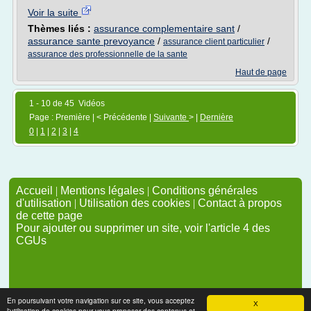
Voir la suite
Thèmes liés :
assurance complementaire sant
/
assurance sante prevoyance
/
/
assurance client particulier
assurance des professionnelle de la sante
Haut de page
1 - 10 de 45 Vidéos
Page : Première | < Précédente |
Suivante
> |
Dernière
0
|
1
|
2
|
3
|
4
Accueil
|
Mentions légales
|
Conditions générales
d'utilisation
|
Utilisation des cookies
|
Contact à propos
de cette page
Pour ajouter ou supprimer un site, voir l'article 4 des
CGUs
En poursuivant votre navigation sur ce site, vous acceptez
X
l'utilisation de cookies pour vous proposer des contenus et