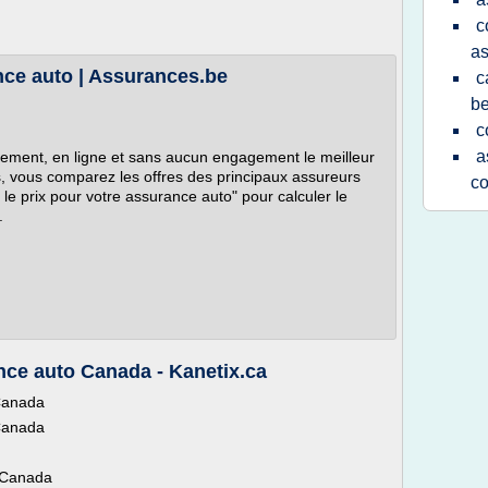
c
as
nce auto | Assurances.be
c
be
c
a
tement, en ligne et sans aucun engagement le meilleur
s, vous comparez les offres des principaux assureurs
c
 le prix pour votre assurance auto" pour calculer le
.
nce auto Canada - Kanetix.ca
 Canada
 Canada
o Canada