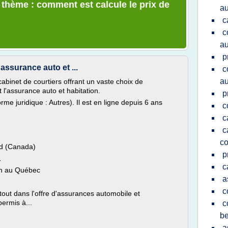
e thème : comment est calcule le prix de
au
c
c
au
p
assurance auto et ...
c
au
abinet de courtiers offrant un vaste choix de
l'assurance auto et habitation.
p
orme juridique : Autres). Il est en ligne depuis 6 ans
c
c
c
co
rd (Canada)
p
1
c
ion au Québec
a
c
tout dans l'offre d'assurances automobile et
permis à...
c
be
a