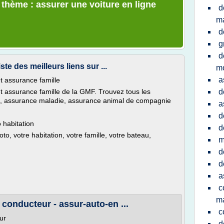
 thème : assurer une voiture en ligne
d
ma
d
g
d
e des meilleurs liens sur ...
m
a
t assurance famille
t assurance famille de la GMF. Trouvez tous les
d
rs, assurance maladie, assurance animal de compagnie
a
d
 habitation
d
to, votre habitation, votre famille, votre bateau,
m
d
d
a
c
ma
onducteur - assur-auto-en ...
c
ur
d