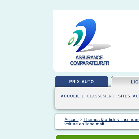
ASSURANCE-
COMPARATEUR.FR
PRIX AUTO
LI
ACCUEIL
| CLASSEMENT :
SITES
,
AU
Accueil
>
Thèmes & articles : assuran
voiture en ligne maif