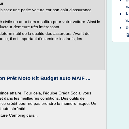
eur
ma
isissez une petite voiture car son coût d'assurance
f
m
civile ou au « tiers » suffira pour votre voiture. Ainsi le
ucteur demeure très intéressant.
d
déterminatif de la qualité des assureurs. Avant de
li
ce, il est important d'examiner les tarifs, les
 Prêt Moto Kit Budget auto MAIF ...
nce affaire. Pour cela, l'équipe Crédit Social vous
 dans les meilleures conditions. Des outils de
ance-crédit pour ne pas prendre le moindre risque. Un
oute sérénité.
ture Camping cars...