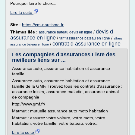
Pourquoi faire le choix...
Lire la suite
Site :
https://cm-nautisme.fr
devis d
Thèmes liés :
/
assurance bateau devis en ligne
assurance en ligne
/
/
tarif assurance bateau en ligne
allianz
contrat d assurance en ligne
/
assurance bateau en ligne
Les compagnies d'assurances Liste des
meilleurs liens sur ...
Assurance auto, assurance habitation et assurance
famille
Assurance auto, assurance habitation et assurance
famille de la GMF. Trouvez tous les contrats d'assurance :
assurance loisirs, assurance maladie, assurance animal
de compagnie
http://www.gmf.fr/
Matmut : mutuelle assurance auto moto habitation
Matmut : assurez votre voiture, votre moto, votre
habitation, votre famille, votre bateau, votre...
Lire la suite