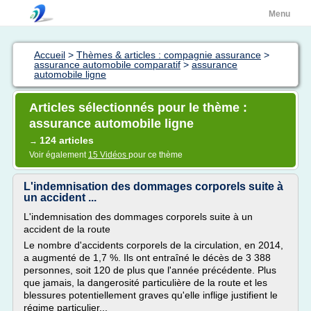
Menu
Accueil
>
Thèmes & articles : compagnie assurance
>
assurance automobile comparatif
>
assurance
automobile ligne
Articles sélectionnés pour le thème :
assurance automobile ligne
124 articles
→
Voir également
15 Vidéos
pour ce thème
L'indemnisation des dommages corporels suite à
un accident ...
L'indemnisation des dommages corporels suite à un
accident de la route
Le nombre d'accidents corporels de la circulation, en 2014,
a augmenté de 1,7 %. Ils ont entraîné le décès de 3 388
personnes, soit 120 de plus que l'année précédente. Plus
que jamais, la dangerosité particulière de la route et les
blessures potentiellement graves qu'elle inflige justifient le
régime particulier...