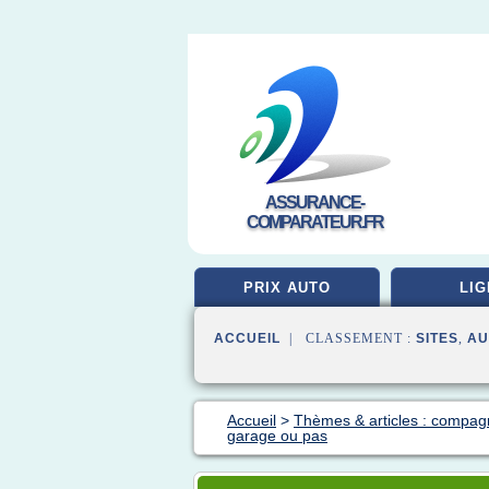
ASSURANCE-
COMPARATEUR.FR
PRIX AUTO
LIG
ACCUEIL
| CLASSEMENT :
SITES
,
AU
Accueil
>
Thèmes & articles : compag
garage ou pas