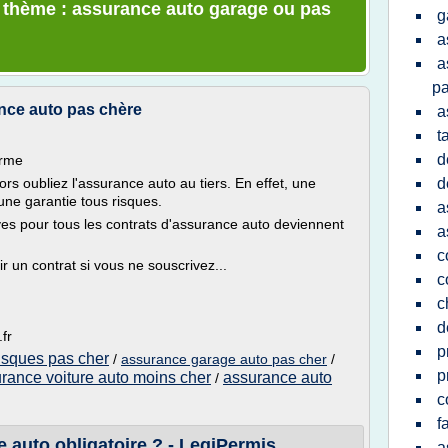
e thème : assurance auto garage ou pas
g
a
a
p
nce auto pas chère
a
t
d
orme
ors oubliez l'assurance auto au tiers. En effet, une
d
une garantie tous risques.
a
ives pour tous les contrats d'assurance auto deviennent
a
c
r un contrat si vous ne souscrivez...
c
c
d
fr
p
isques pas cher
/
assurance garage auto pas cher
/
p
rance voiture auto moins cher
assurance auto
/
c
f
e auto obligatoire ? - LegiPermis
a