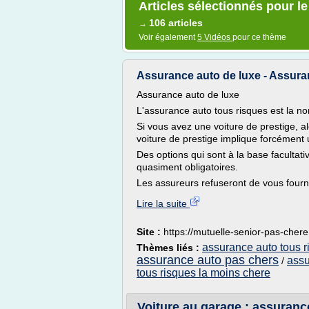
Articles sélectionnés pour l
106 articles
→
Voir également
5 Vidéos
pour ce thème
Assurance auto de luxe - Assura
Assurance auto de luxe
L'assurance auto tous risques est la n
Si vous avez une voiture de prestige, al
voiture de prestige implique forcément 
Des options qui sont à la base facultat
quasiment obligatoires.
Les assureurs refuseront de vous fourni
Lire la suite
Site :
https://mutuelle-senior-pas-chere.
assurance auto tous r
Thèmes liés :
assurance auto pas chers
assu
/
tous risques la moins chere
Voiture au garage : assuranc