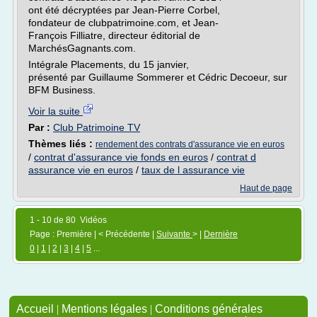
ont été décryptées par Jean-Pierre Corbel,
fondateur de clubpatrimoine.com, et Jean-
François Filliatre, directeur éditorial de
MarchésGagnants.com.
Intégrale Placements, du 15 janvier,
présenté par Guillaume Sommerer et Cédric Decoeur, sur
BFM Business.
Voir la suite
Par :
Club Patrimoine TV
Thèmes liés :
rendement des contrats d'assurance vie en euros
/
contrat d'assurance vie fonds en euros
/
contrat d
assurance vie en euros
/
taux de l assurance vie
Haut de page
1 - 10 de 80 Vidéos
Page : Première | < Précédente |
Suivante
> |
Dernière
0
|
1
|
2
|
3
|
4
|
5
...
Accueil
|
Mentions légales
|
Conditions générales