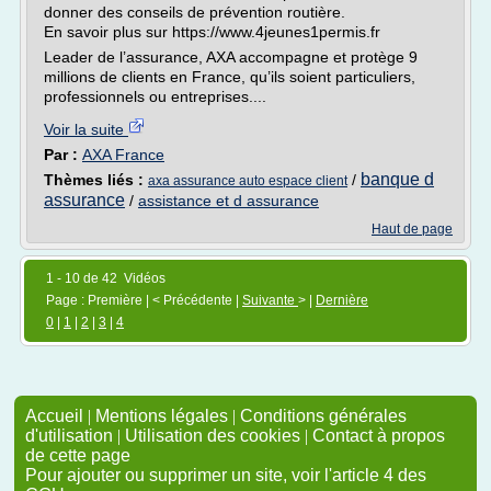
donner des conseils de prévention routière.
En savoir plus sur https://www.4jeunes1permis.fr
Leader de l’assurance, AXA accompagne et protège 9
millions de clients en France, qu’ils soient particuliers,
professionnels ou entreprises....
Voir la suite
Par :
AXA France
banque d
Thèmes liés :
/
axa assurance auto espace client
assurance
/
assistance et d assurance
Haut de page
1 - 10 de 42 Vidéos
Page : Première | < Précédente |
Suivante
> |
Dernière
0
|
1
|
2
|
3
|
4
Accueil
|
Mentions légales
|
Conditions générales
d'utilisation
|
Utilisation des cookies
|
Contact à propos
de cette page
Pour ajouter ou supprimer un site, voir l'article 4 des