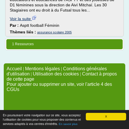
D1 féminines sous la direction de Aivï Mitchaï. Les 30
Stagiaires ont eu droit à du Futsal tous les...
Voir la suite
Par :
Asptt football Féminin
Thèmes liés :
assurance scolaire 2005
1 Ressources
Accueil
|
Mentions légales
|
Conditions générales
d'utilisation
|
Utilisation des cookies
|
Contact à propos
de cette page
Pour ajouter ou supprimer un site, voir l'article 4 des
CGUs
En poursuivant votre navigation sur ce site, vous acceptez
X
l'utilisation de cookies pour vous proposer des contenus et
services adaptés à vos centres d'intérêts.
En savoir plus