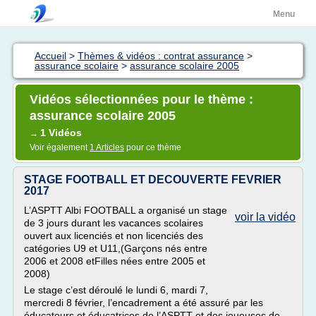
Menu
Accueil
>
Thèmes & vidéos : contrat assurance
>
assurance scolaire
>
assurance scolaire 2005
Vidéos sélectionnées pour le thème :
assurance scolaire 2005
1 Vidéos
→
Voir également
1 Articles
pour ce thème
STAGE FOOTBALL ET DECOUVERTE FEVRIER
2017
L’ASPTT Albi FOOTBALL a organisé un stage
voir la vidéo
de 3 jours durant les vacances scolaires
ouvert aux licenciés et non licenciés des
catégories U9 et U11,(Garçons nés entre
2006 et 2008 etFilles nées entre 2005 et
2008)
Le stage c’est déroulé le lundi 6, mardi 7,
mercredi 8 février, l’encadrement a été assuré par les
éducateurs et éducatrices de l’ASPTT et des joueuses de