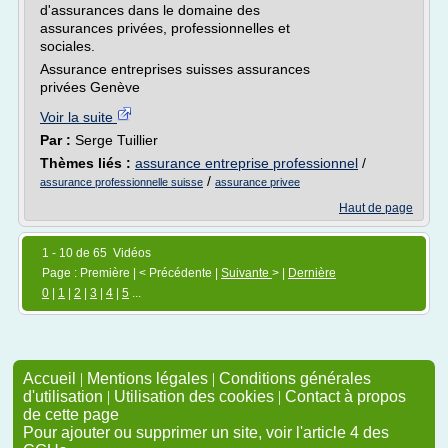
d'assurances dans le domaine des
assurances privées, professionnelles et
sociales.
Assurance entreprises suisses assurances
privées Genève
Voir la suite
Par :
Serge Tuillier
Thèmes liés :
assurance entreprise professionnel
/
/
assurance professionnelle suisse
assurance privee
Haut de page
1 - 10 de 65 Vidéos
Page : Première | < Précédente |
Suivante
> |
Dernière
0
|
1
|
2
|
3
|
4
|
5
...
Accueil
|
Mentions légales
|
Conditions générales
d'utilisation
|
Utilisation des cookies
|
Contact à propos
de cette page
Pour ajouter ou supprimer un site, voir l'article 4 des